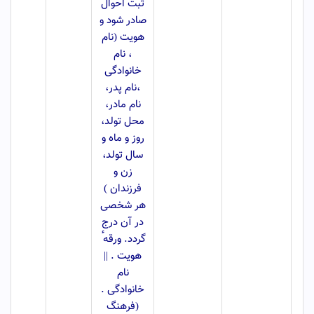
ثبت احوال
صادر شود و
هویت (نام
، نام
خانوادگی
،نام پدر،
نام مادر،
محل تولد،
روز و ماه و
سال تولد،
زن و
فرزندان )
هر شخصی
در آن درج
گردد. ورقه ٔ
هویت . ||
نام
خانوادگی .
(فرهنگ