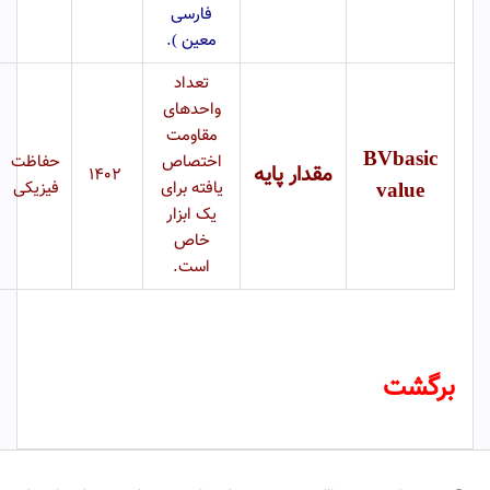
فارسی
معین ).
تعداد
واحدهای
مقاومت
BVbasic
اختصاص
حفاظت
مقدار پایه
۱۴۰۲
value
یافته برای
فیزیکی
یک ابزار
خاص
است.
برگشت