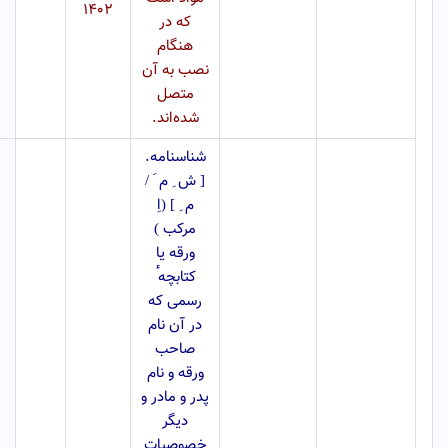
۱۴۰۲
که در
هنگام
نصب به آن
متصل
شده‌اند.
شناسنامه.
[ ش ِ م َ
/
م ِ ] (اِ
مرکب )
ورقه یا
کتابچه ٔ
رسمی که
در آن نام
صاحب
ورقه و نام
پدر و مادر و
دیگر
خصوصیات