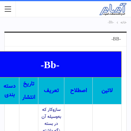
خانه
-Bb-
-BB-
-Bb-
تاریخ
دسته
لاتین
اصطلاح
تعریف
بندی
انتشار
سازوکار که
به‌وسیله آن
در بسته
نگه داشته