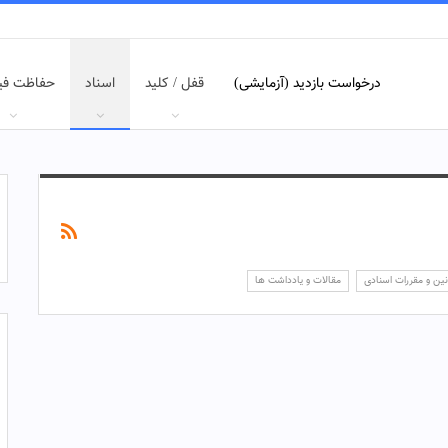
درخواست بازدید (آزمایشی)
قفل / کلید
اسناد
حفاظت فی
نین و مقررات اسنادی
مقالات و یادداشت ها