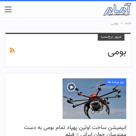
خانه
بومی
مرور برچسب
بومی
ریز پرنده ها
انیمیشن ساخت اولین پهپاد تمام بومی به دست
مهندسان جوان ایرانی = فیلم