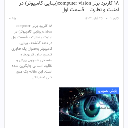
18 کاربرد برتر computer vision(بینایی کامپیوتر) در
امنیت و نظارت – قسمت اول
کاربر ۱
۲۶ آبان ۱۴۰۳
۰
18 کاربرد برتر computer
vision(بینایی کامپیوتر) در
امنیت و نظارت - قسمت اول
در دهه گذشته، بینایی
کامپیوتر به‌عنوان یک فناوری
کلیدی برای کاربردهای
متعددی همچون پایش و
نظارت انسانی جایگزین شده
است. این مقاله یک مرور
کلی تحقیقاتی…
پایش تصویری