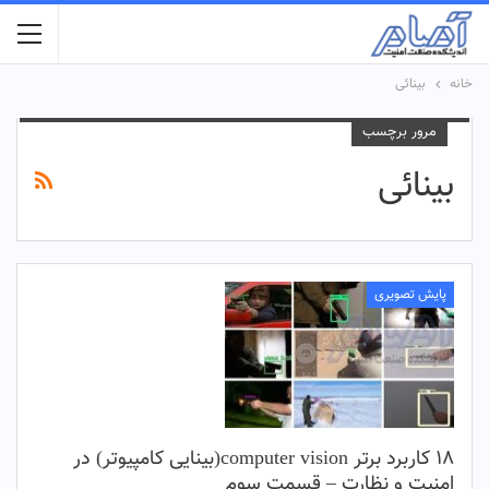
خانه
بینائی
مرور برچسب
بینائی
پایش تصویری
18 کاربرد برتر computer vision(بینایی کامپیوتر) در
امنیت و نظارت – قسمت سوم