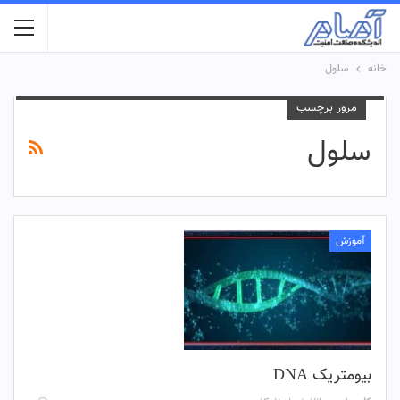
خانه
سلول
مرور برچسب
سلول
آموزش
بیومتریک DNA