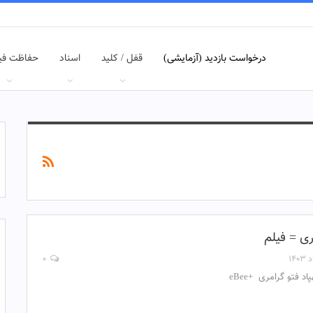
درخواست بازدید (آزمایشی)
قفل / کلید
اسناد
حفاظت فی
ری = فیلم
۰
اد فتو گرامری +eBee