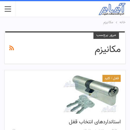
خانه
مکانیزم
مرور برچسب
مکانیزم
قفل / کلید
استانداردهای انتخاب قفل