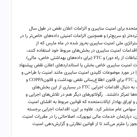
حده برای امنیت سایبری و الزامات اعلان نقض در طول سال
ترده‌تر (و سریع‌تر) و همچنین الزامات امنیتی داده‌های خاص‌تر را در
اتژی ملی امنیت سایبری به‌روز شده در ماه مارس که از
 اقدامات امنیت سایبری در بخش‌های مربوط خود استفاده کنند،
رگولاتورهای متعددی از جمله FCC (برای ارائه‌دهندگان ارتباطات از راه دور) و FTC (برای داده‌های بهداشتی خاص، مالی)
لزامات امنیت سایبری خاص بخش یا استانداردهای اعلان نقض پیشنهاد
تورالعمل‌های دقیقی را در مورد موضوعات کلیدی امنیت سایبری مانند امنیت با طراحی و
امنیت زنجیره تأمین منتشر کرد. به‌روزرسانی‌های پیشنهادی FTC برای قانون اطلاع‌رسانی نقض بهداشت و قانونCOPPA و
همچنین به‌روزرسانی‌های نهایی قانون پادمان‌های GLBA، به دنبال اقدامات اجرایی FTC در بسیاری از این بخش‌های
ا تمرکز داشتند. رگولاتور‌های دیگر هم در تلاش‌های اجرایی و
 اوراق بهادار ایالات‌متحده که قوانین مربوط به افشای امنیت
هامی عام منتشر کرد. علاوه بر این، اقدامات اجرایی برجسته
2 دنبال نمود. علاوه بر این، دپارتمان خدمات مالی نیویورک، اصلاحاتی را در مقررات امنیت
وز را ملزم می‌کند تا از قوانین نظارتی و گزارش‌دهی امنیت