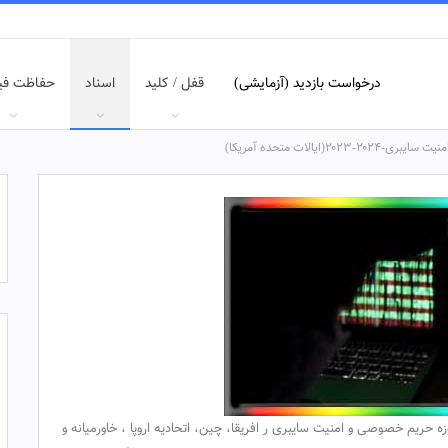
درخواست بازدید (آزمایشی)
قفل / کلید
اسناد
حفاظت فی
الات متحده آمریکا)
ریم خصوصی و امنیت سایبری ر افریقا، چین، اتحادیه اروپا ، خاورمیانه و