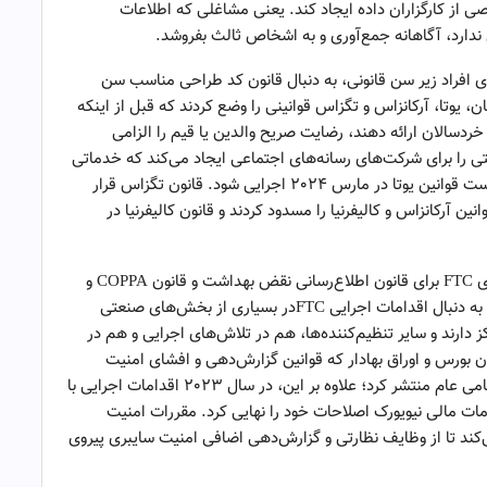
 از کارگزاران داده ایجاد کند. یعنی مشاغلی که اطلاعات
ندارد، آگاهانه جمع‌آوری و به اشخاص ثالث بفروشد.
اجتماعی را برای افراد زیر سن قانونی، به دنبال قانون کد طراحی مناسب سن
فی کردند. در این میان، یوتا، آرکانزاس و تگزاس قوانینی را وضع کردند که قبل از اینکه
ردسالان ارائه دهند، رضایت صریح والدین یا قیم را الزامی
لیتی را برای شرکت‌های رسانه‌های اجتماعی ایجاد می‌کند که خدماتی
را ایجاد می‌کنند که برای خردسالان اعتیادآور است. قرار است قوانین یوتا در مارس 2024 اجرایی شود. قانون تگزاس قرار
ی فدرال، قوانین آرکانزاس و کالیفرنیا را مسدود کردند و قانون کالیفرنیا در
با طراحی و امنیت زنجیره تأمین به‌روزرسانی‌های پیشنهادی FTC برای قانون اطلاع‌رسانی نقض بهداشت و قانون COPPA و
همچنین به‌روزرسانی‌های نهایی قانون پادمان‌هایGLBA، به دنبال اقدامات اجرایی FTCدر بسیاری از بخش‌های صنعتی
 دارند و سایر تنظیم‌کننده‌ها، هم در تلاش‌های اجرایی و هم در
ن بورس و اوراق بهادار که قوانین گزارش‌دهی و افشای امنیت
سایبری مدت‌ها پیش‌بینی‌شده خود را برای شرکت‌های سهامی عام منتشر کرد؛ علاوه بر این، در سال 2023 اقدامات اجرایی با
دمات مالی نیویورک اصلاحات خود را نهایی کرد. مقررات امنیت
‌کند تا از وظایف نظارتی و گزارش‌دهی اضافی امنیت سایبری پیروی