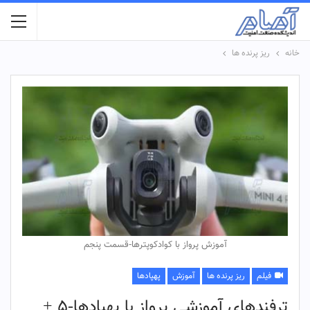
خانه
ریز پرنده ها
آموزش پرواز با کوادکوپترها-قسمت پنجم
فیلم
ریز پرنده ها
آموزش
پهپادها
ترفندهای آموزشی پرواز با پهپادها-۵ +