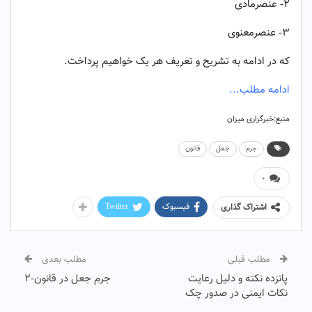
۲- عنصرمادی
۳- عنصرمعنوی
که در ادامه به تشریح و تعریف هر یک خواهیم پرداخت.
ادامه مطلب…
منبع:خبرگزاری میزان
جرم
جعل
قانون
۰
فیسبوک
Twitter
اشتراک گذاری
مطلب قبلی
مطلب بعدی
پانزده نکته و دلیل رعایت
جرم جعل در قانون-۲
نکات ایمنی در صدور چک