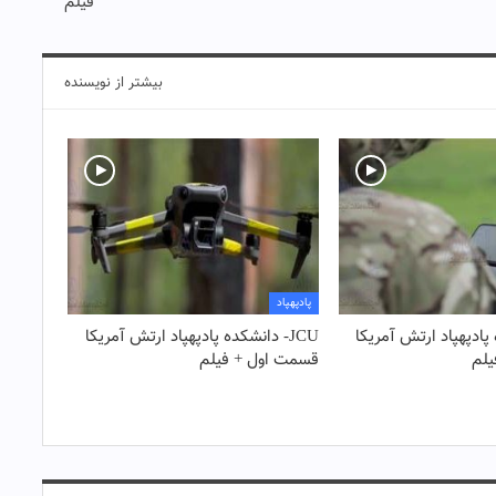
فیلم
بیشتر از نویسنده
پادپهپاد
ه پادپهپاد ارتش آمریکا
JCU- دانشکده پادپهپاد ارتش آمریکا
لم
قسمت اول + فیلم