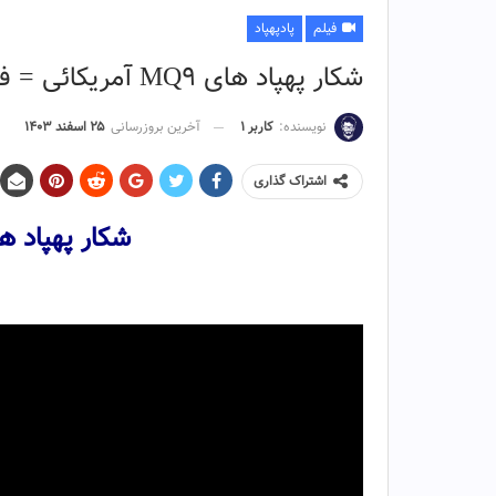
فیلم
پادپهپاد
شکار پهپاد های MQ9 آمریکائی = فیلم
نویسنده:
کاربر ۱
آخرین بروزرسانی
۲۵ اسفند ۱۴۰۳
اشتراک گذاری
شکار پهپاد های MQ9 آمر
نمایشگر
ویدیو