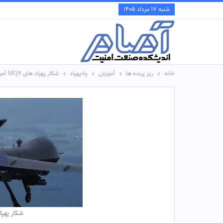
شنبه ۱۷ مرداد ۱۴۰۵
خانه
ریز پرنده ها
آموزش
پادپهپاد
شکار پهپاد های MQ9 آمریکائی = فیلم
شکار پهپاد