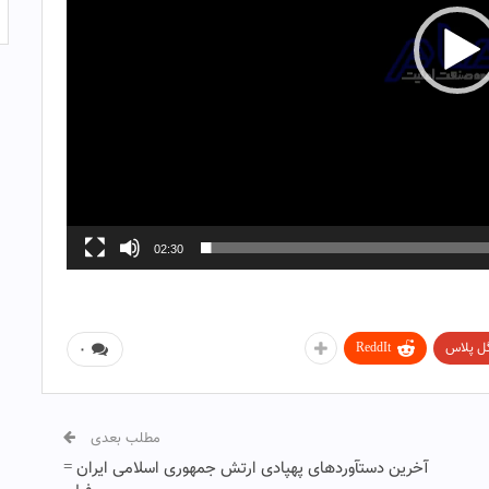
02:30
ل پلاس
ReddIt
۰
مطلب بعدی
آخرین دستآوردهای پهپادی ارتش جمهوری اسلامی ایران =