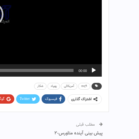
00:00
mq9
آمریکائی
پهپاد
شکار
فیسبوک
Twitter
گوگ
اشتراک گذاری
مطلب قبلی
پیش بینی آینده متاورس-۲