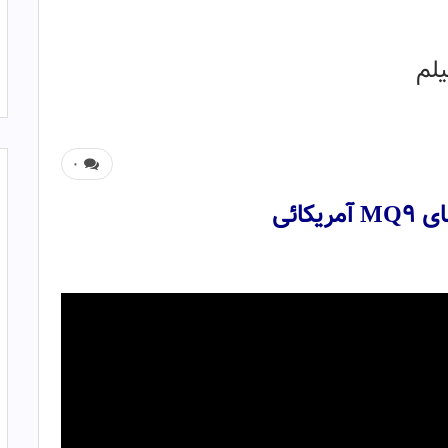
۰
یکائی