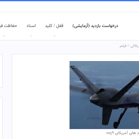
درخواست بازدید (آزمایشی)
قفل / کلید
اسناد
حفاظت فی
 های آمریکای mq9