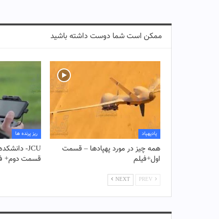
ممکن است شما دوست داشته باشید
پادپهپاد
ریز پرنده ها
همه چیز در مورد پهپادها – قسمت
JCU- دانشکد
اول+فیلم
قسمت دوم+ فی
NEXT
PREV