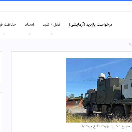
درخواست بازدید (آزمایشی)
قفل / کلید
اسناد
حفاظت فی
ی؛
 سریع عکس: وزارت دفاع بریتانیا