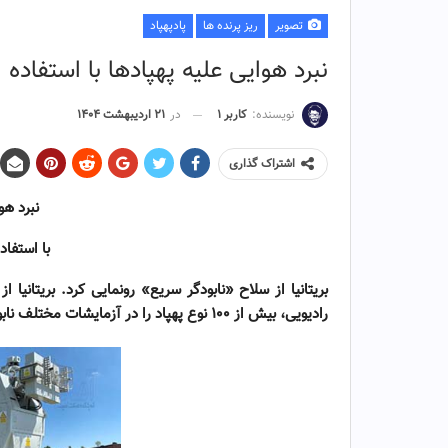
تصویر
ریز پرنده ها
پادپهپاد
نبرد هوایی علیه پهپادها با استفاده ا
نویسنده:
کاربر ۱
در
۲۱ اردیبهشت ۱۴۰۴
اشتراک گذاری
نبرد هو
با استفاد
بریتانیا از سلاح «نابودگر سریع» رونمایی کرد.
بریتانیا 
رادیویی، بیش از
۱۰۰
نوع پهپاد را در آزمایشات مختلف نابو