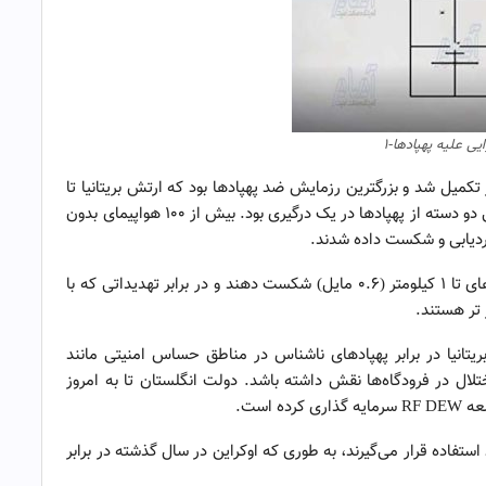
یی علیه پهپادها-۱
کمیل شد و بزرگترین رزمایش ضد پهپادها بود که ارتش بریتانیا تا
به امروز انجام داده است. این آزمایش ها شامل سرنگونی دو دسته از پهپادها در یک درگیری بود. بیش از ۱۰۰ هواپیمای بدون
ردیابی و شکست داده شدند.
سیستم‌های RF DEW می‌توانند اهداف هوابرد را در بردهای تا 1 کیلومتر (0.6 مایل) شکست دهند و در برابر تهدیداتی که با
 تر هستند.
د به محافظت از بریتانیا در برابر پهپادهای ناشناس در مناطق حساس امنیتی مانند
تلال در فرودگاه‌ها نقش داشته باشد. دولت انگلستان تا به امروز
ستفاده قرار می‌گیرند، به طوری که اوکراین در سال گذشته در برابر