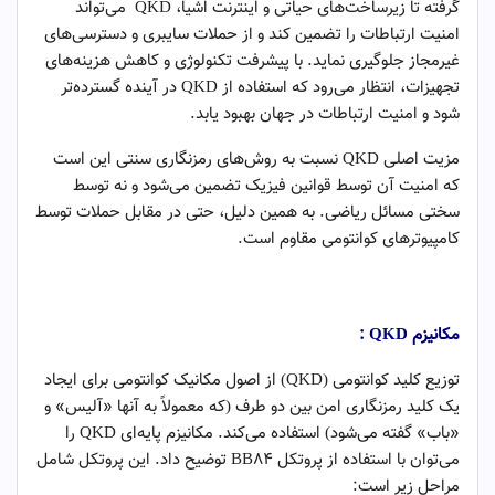
گرفته تا زیرساخت‌های حیاتی و اینترنت اشیا، QKD می‌تواند
امنیت ارتباطات را تضمین کند و از حملات سایبری و دسترسی‌های
غیرمجاز جلوگیری نماید. با پیشرفت تکنولوژی و کاهش هزینه‌های
تجهیزات، انتظار می‌رود که استفاده از QKD در آینده گسترده‌تر
شود و امنیت ارتباطات در جهان بهبود یابد.
مزیت اصلی QKD نسبت به روش‌های رمزنگاری سنتی این است
که امنیت آن توسط قوانین فیزیک تضمین می‌شود و نه توسط
سختی مسائل ریاضی. به همین دلیل، حتی در مقابل حملات توسط
کامپیوترهای کوانتومی مقاوم است.
QKD
یا توزیع کلید کوانتومی -۱
مکانیزم
QKD
:
توزیع کلید کوانتومی (QKD) از اصول مکانیک کوانتومی برای ایجاد
یک کلید رمزنگاری امن بین دو طرف (که معمولاً به آنها «آلیس» و
«باب» گفته می‌شود) استفاده می‌کند. مکانیزم پایه‌ای QKD را
می‌توان با استفاده از پروتکل BB84 توضیح داد. این پروتکل شامل
مراحل زیر است: