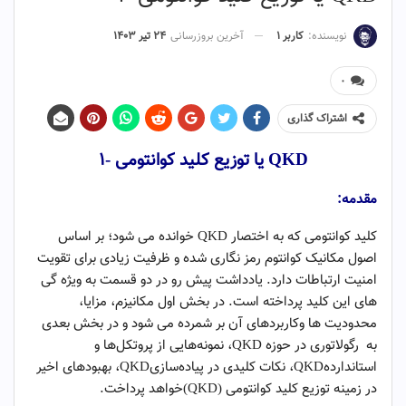
نویسنده:
کاربر ۱
آخرین بروزرسانی
۲۴ تیر ۱۴۰۳
۰
اشتراک گذاری
QKD
یا توزیع کلید کوانتومی -۱
مقدمه:
کلید کوانتومی که به اختصار QKD خوانده می شود؛ بر اساس
اصول مکانیک کوانتوم رمز نگاری شده و ظرفیت زیادی برای تقویت
امنیت ارتباطات دارد. یادداشت پیش رو در دو قسمت به ویژه گی
های این کلید پرداخته است. در بخش اول مکانیزم، مزایا،
محدودیت ها وکاربردهای آن بر شمرده می شود و در بخش بعدی
به رگولاتوری در حوزه QKD، نمونه‌هایی از پروتکل‌ها و
استانداردهQKD، نکات کلیدی در پیاده‌سازیQKD، بهبودهای اخیر
در زمینه توزیع کلید کوانتومی (QKD)خواهد پرداخت.