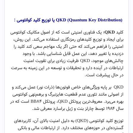
QKD
یا توزیع کلید کوانتومی -۱
(Quantum Key Distribution) QKD
یا توزیع کلید کوانتومی :
کلید
QKD
؛ یک فناوری امنیتی است که از اصول مکانیک کوانتومی
برای ایجاد و توزیع کلیدهای رمزنگاری استفاده می‌کند. این روش،
امنیتی را فراهم می‌کند که حتی اگر یک مهاجم سعی کند کلید را
دزدیده یا تغییر دهد، این عمل قابل شناسایی باشد. با وجود
چالش‌های موجود، QKD ظرفیت زیادی برای تقویت امنیت
ارتباطات در آینده دارد و تحقیقات و توسعه در این زمینه به سرعت
در حال پیشرفت است.
QKD بر پایه ویژگی‌های خاص فوتون‌ها (ذرات نور) عمل می‌کند و
از اصولی مانند تئوری عدم قطعیت هایزنبرگ و برهم‌نهی کوانتومی
بهره می‌برد. معروف‌ترین پروتکل QKD، پروتکل BB84 است که در
سال ۱۹۸۴ توسط چارلز بنت و ژیل براسارد معرفی شد.
توزیع کلید کوانتومی (QKD) به دلیل امنیت بالای آن، کاربردهای
گسترده‌ای در حوزه‌های مختلف دارد. از ارتباطات مالی و بانکی