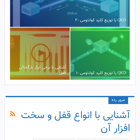
QKD یا توزیع کلید کوانتومی -2
آشنایی با برخی ابزار بازگشائی
QKD یا توزیع کلید کوانتومی -1
قفل
مرور رده
آشنایی با انواع قفل و سخت
افزار آن